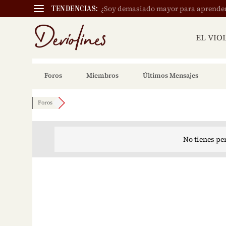
¿Soy demasiado mayor para aprender a
TENDENCIAS:
EL VIO
Foros
Miembros
Últimos Mensajes
Foros
No tienes pe