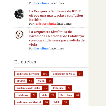
Por
Deviolines
hace 1 mes
La Oorquesta Sinfónica de RTVE
ofrece una masterclass con Julien
Rachlin
Por
Jesús Fernández
hace 1 mes
La Orquestra Simfònica de
Barcelona i Nacional de Catalunya
convoca audiciones para solista de
viola
Por
Deviolines
hace 1 mes
Etiquetas
audiciones de violín
109
audiciones de viola
74
Madrid
54
violín
44
masterclass de violín
25
Cataluña
22
Catalunya
22
viola
21
Barcelona
20
audiciones en Madrid
20
fiddle
20