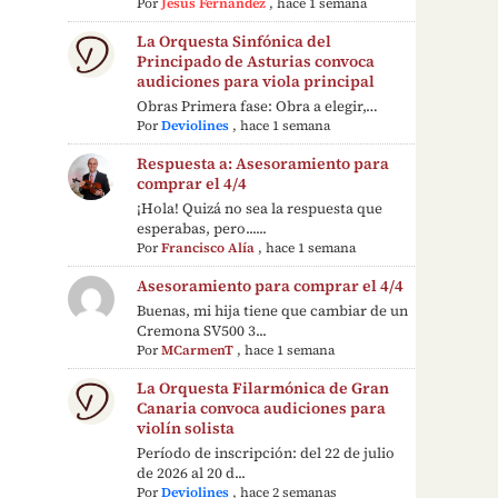
Por
Jesús Fernández
,
hace 1 semana
La Orquesta Sinfónica del
Principado de Asturias convoca
audiciones para viola principal
Obras Primera fase: Obra a elegir,…
Por
Deviolines
,
hace 1 semana
Respuesta a: Asesoramiento para
comprar el 4/4
¡Hola! Quizá no sea la respuesta que
esperabas, pero......
Por
Francisco Alía
,
hace 1 semana
Asesoramiento para comprar el 4/4
Buenas, mi hija tiene que cambiar de un
Cremona SV500 3...
Por
MCarmenT
,
hace 1 semana
La Orquesta Filarmónica de Gran
Canaria convoca audiciones para
violín solista
Período de inscripción: del 22 de julio
de 2026 al 20 d...
Por
Deviolines
,
hace 2 semanas