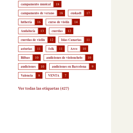
campamento musical
18
campamento de verano
18
euskadi
17
luthería
16
curso de violín
14
Andalucía
13
cuerdas
12
cuerdas de violín
12
Islas Canarias
11
asturias
11
folk
11
Arco
10
Bilbao
10
audiciones de violonchelo
10
audiciones
10
audiciones en Barcelona
9
Valencia
8
VENTA
7
Ver todas las etiquetas (427)