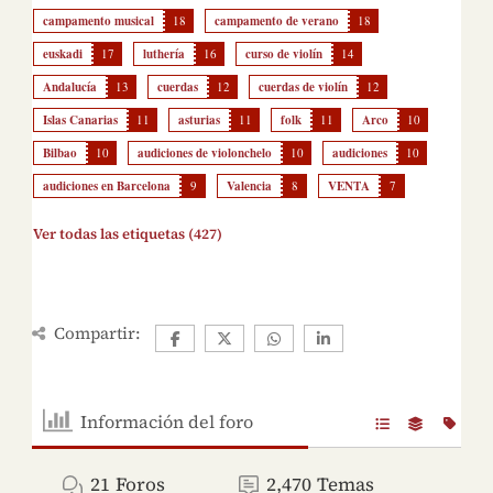
campamento musical
18
campamento de verano
18
euskadi
17
luthería
16
curso de violín
14
Andalucía
13
cuerdas
12
cuerdas de violín
12
Islas Canarias
11
asturias
11
folk
11
Arco
10
Bilbao
10
audiciones de violonchelo
10
audiciones
10
audiciones en Barcelona
9
Valencia
8
VENTA
7
Ver todas las etiquetas (427)
Compartir:
Información del foro
21
Foros
2,470
Temas