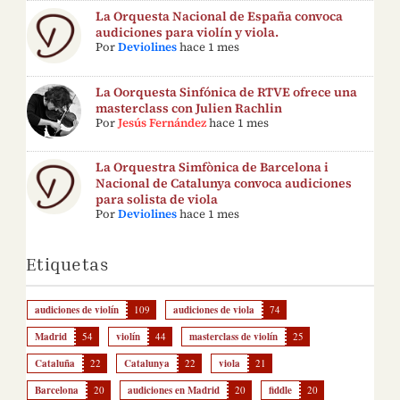
La Orquesta Nacional de España convoca
audiciones para violín y viola.
Por
Deviolines
hace 1 mes
La Oorquesta Sinfónica de RTVE ofrece una
masterclass con Julien Rachlin
Por
Jesús Fernández
hace 1 mes
La Orquestra Simfònica de Barcelona i
Nacional de Catalunya convoca audiciones
para solista de viola
Por
Deviolines
hace 1 mes
Etiquetas
audiciones de violín
109
audiciones de viola
74
Madrid
54
violín
44
masterclass de violín
25
Cataluña
22
Catalunya
22
viola
21
Barcelona
20
audiciones en Madrid
20
fiddle
20