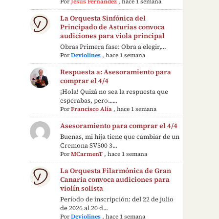
Por
Jesús Fernández
,
hace 1 semana
La Orquesta Sinfónica del
Principado de Asturias convoca
audiciones para viola principal
Obras Primera fase: Obra a elegir,…
Por
Deviolines
,
hace 1 semana
Respuesta a: Asesoramiento para
comprar el 4/4
¡Hola! Quizá no sea la respuesta que
esperabas, pero......
Por
Francisco Alía
,
hace 1 semana
Asesoramiento para comprar el 4/4
Buenas, mi hija tiene que cambiar de un
Cremona SV500 3...
Por
MCarmenT
,
hace 1 semana
La Orquesta Filarmónica de Gran
Canaria convoca audiciones para
violín solista
Período de inscripción: del 22 de julio
de 2026 al 20 d...
Por
Deviolines
,
hace 1 semana