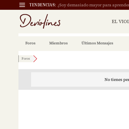
¿Soy demasiado mayor para aprender a
TENDENCIAS:
EL VIO
Foros
Miembros
Últimos Mensajes
Foros
No tienes pe