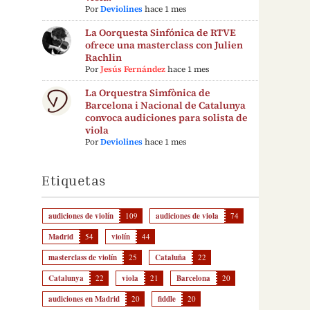
Por
Deviolines
hace 1 mes
La Oorquesta Sinfónica de RTVE
ofrece una masterclass con Julien
Rachlin
Por
Jesús Fernández
hace 1 mes
La Orquestra Simfònica de
Barcelona i Nacional de Catalunya
convoca audiciones para solista de
viola
Por
Deviolines
hace 1 mes
Etiquetas
audiciones de violín
109
audiciones de viola
74
Madrid
54
violín
44
masterclass de violín
25
Cataluña
22
Catalunya
22
viola
21
Barcelona
20
audiciones en Madrid
20
fiddle
20