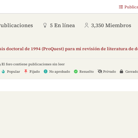
Public
Publicaciones
5
En línea
3,350
Miembros
is doctoral de 1994 (ProQuest) para mi revisión de literatura de 
El foro contiene publicaciones sin leer
Popular
Fijado
No aprobado
Resuelto
Privado
Cerrad