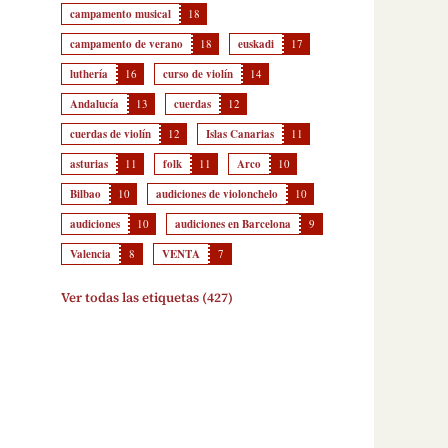
campamento musical
18
campamento de verano
18
euskadi
17
luthería
16
curso de violín
14
Andalucía
13
cuerdas
12
cuerdas de violín
12
Islas Canarias
11
asturias
11
folk
11
Arco
10
Bilbao
10
audiciones de violonchelo
10
audiciones
10
audiciones en Barcelona
9
Valencia
8
VENTA
7
Ver todas las etiquetas (427)