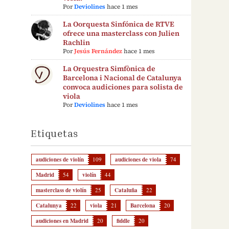
Por
Deviolines
hace 1 mes
La Oorquesta Sinfónica de RTVE
ofrece una masterclass con Julien
Rachlin
Por
Jesús Fernández
hace 1 mes
La Orquestra Simfònica de
Barcelona i Nacional de Catalunya
convoca audiciones para solista de
viola
Por
Deviolines
hace 1 mes
Etiquetas
audiciones de violín
109
audiciones de viola
74
Madrid
54
violín
44
masterclass de violín
25
Cataluña
22
Catalunya
22
viola
21
Barcelona
20
audiciones en Madrid
20
fiddle
20