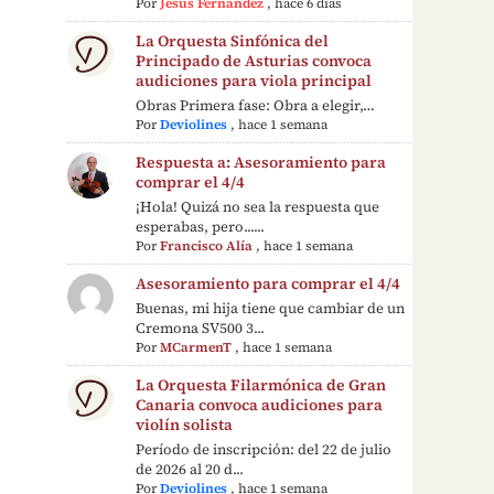
Por
Jesús Fernández
,
hace 6 días
La Orquesta Sinfónica del
Principado de Asturias convoca
audiciones para viola principal
Obras Primera fase: Obra a elegir,…
Por
Deviolines
,
hace 1 semana
Respuesta a: Asesoramiento para
comprar el 4/4
¡Hola! Quizá no sea la respuesta que
esperabas, pero......
Por
Francisco Alía
,
hace 1 semana
Asesoramiento para comprar el 4/4
Buenas, mi hija tiene que cambiar de un
Cremona SV500 3...
Por
MCarmenT
,
hace 1 semana
La Orquesta Filarmónica de Gran
Canaria convoca audiciones para
violín solista
Período de inscripción: del 22 de julio
de 2026 al 20 d...
Por
Deviolines
,
hace 1 semana