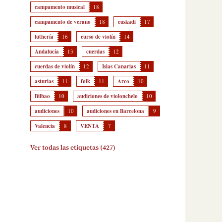
campamento musical
18
campamento de verano
18
euskadi
17
luthería
16
curso de violín
14
Andalucía
13
cuerdas
12
cuerdas de violín
12
Islas Canarias
11
asturias
11
folk
11
Arco
10
Bilbao
10
audiciones de violonchelo
10
audiciones
10
audiciones en Barcelona
9
Valencia
8
VENTA
7
Ver todas las etiquetas (427)