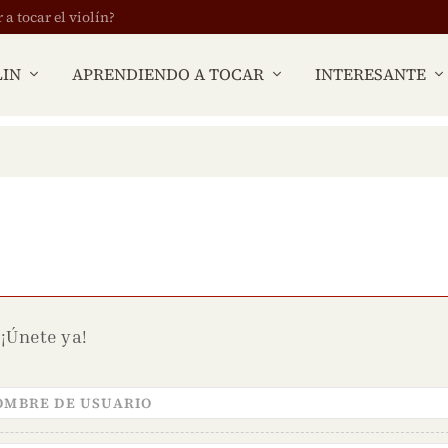
 tocar el violín?
LIN
APRENDIENDO A TOCAR
INTERESANTE
¡Únete ya!