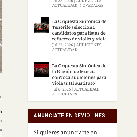
Jul 28, 2026
|
AUDICIONES
,
ACTUALIDAD
,
NOVEDADES
La Orquesta Sinfónica de
Tenerife selecciona
candidatos para listas de
refuerzo de violín y viola
Jul 27, 2026
|
AUDICIONES
,
ACTUALIDAD
La Orquesta Sinfónica de
la Región de Murcia
convoca audiciones para
viola tutti sustituto
Jul 6, 2026
|
ACTUALIDAD
,
AUDICIONES
ió
ANÚNCIATE EN DEVIOLINES
on
za
Si quieres anunciarte en