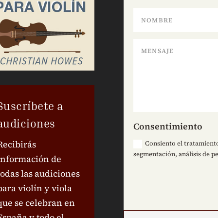
Suscríbete a
audiciones
Consentimiento
Recibirás
Consiento el tratamiento
segmentación, análisis de pe
información de
todas las audiciones
para violín y viola
que se celebran en
España y todo el