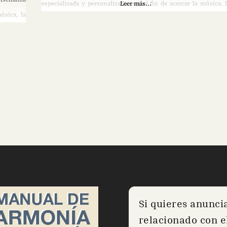
especializada y personalizada con el fin de acercar la música, 
Leer más...
úsica, la
danza y el arte dramático, a todas las personas interesadas, dan
das, dando
respuestas a las inquietudes de niños, jóvenes
Si quieres anunci
relacionado con el