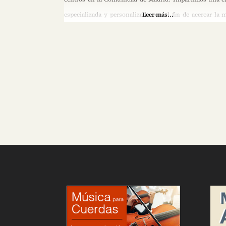
especializada y personalizada con el fin de acercar la m
Leer más...
danza y el arte dramático, a todas las personas interesa
respuestas a las inquietudes de niños, jóvenes