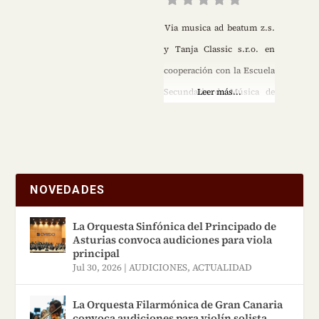
Via musica ad beatum z.s.
y Tanja Classic s.r.o. en
cooperación con la Escuela
Secundaria de Música de
Leer más...
Praga presentan el 14º
Concurso Internacional
Anual de Violín “Concurso
Josef Micka” bajo los
NOVEDADES
auspicios de Václav
Hudeček. El concurso
La Orquesta Sinfónica del Principado de
Asturias convoca audiciones para viola
tendrá lugar en la Escuela
principal
Secundaria de Música de
Jul 30, 2026
|
AUDICIONES
,
ACTUALIDAD
Praga (Dirección:
La Orquesta Filarmónica de Gran Canaria
Komenského náměstí
convoca audiciones para violín solista