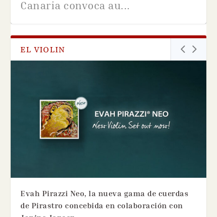
Canaria convoca au...
EL VIOLIN
Audiciones en la Joven Orquesta
La Orquesta de Extremadura
Vuelve la «Arrejuntada
Pruebas de admisión para la
de Euskal Herria
convoca audiciones para...
violinera», un fin de seman...
Joven Orquesta de la C...
Evah Pirazzi Neo, la nueva gama de cuerdas
de Pirastro concebida en colaboración con