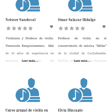
de sus estudiantes, o aspirantes a
estudiantes, para potenciar sus
talentos, así como iniciar y
Neisser Sandoval
Omar Salazar Hidalgo
desarrollar el estudio sistemático
del fenómeno musical, tanto en
Violinista y Profesor de violín.
Profesor de violín en el
las áreas
Venezuela Barquisimetano. Más
conservatorio de música “Milán”
de 10 años de experiencia en
de la ciudad de Cochabamba-
docencia. Egresado del
Leer más...
Bolivia, integrante de la Orquesta
Leer más...
Conservatorio de Musico Vicente
Filarmónica de Bolivia
Emilio Sojo De Barquisimeto,
Venezuela. Fue miembro-
fundador y Concertino de las
Orquestas infantiles y Juveniles
del Estado Lara. Luego, por
Curso grupal de violín en
Elvia Hincapie