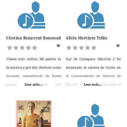
Superior en Conservatorio
Esteban Salas de la Ciudad de
Santiago de Cuba. Imparte Clases
en ambos centros en los que
Cristina Benavent Bononad
Alicia Martínez Trillo
realizó estudios, a estudiantes
desde 7 a 18 años
Clases solo online. Mi pasión es
Soy de Cartagena (Murcia) y he
la música y por ello disfruto como
terminado la carrera de violín en
docente, trasmitiendo de forma
el Conservatorio de Música de
amena y divertida mis
Leer más...
Murcia. Llevo 14 años tocando el
Leer más...
conocimientos musicales. Me
violín y desde los 5 años
adapto a todos los formatos
estudiando música. Clases a
(clases individuales o colectivas)
domicilio para alumnos por la
y edades (adultos, jóvenes y
zona de Cartagena, Los Alcázares,
niños).
el Algar y La Unión. Hablo