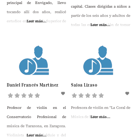
principal de Envigado, llevo
capital. Clases dirigidas a niños a
tocando allí dos años, realicé
partir de los seis años y adultos de
estudios en la Escuela Superior de
Leer más...
todas las edades. Opción de tomar
Leer más...
Artes Debora Arango (Envigado,
las clases de violín o piano por
Antioquia) con el maestro Camilo
Skype, así se puede escoger el día
Flórez, y en la Fundación “Red de
y el horario para las clases sin
escuelas de música de Medellín”.
moverte de tu casa.
Recientemente asistí a una clase
maestra dictada por Alexis
Daniel Francés Martínez
Saioa Lizaso
Cárdenas. Doy apoyo
instrumental y teórico en el
proyecto infantil
Profesor de violín en el
Profesora de violín en “La Coral de
Conservatorio Profesional de
Música de Bilbao”.
Leer más...
música de Tarazona, en Zaragoza.
Violinista del Trío Salduie y del
Leer más...