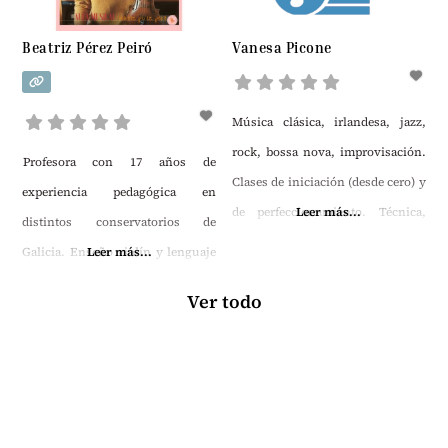
español e inglés, por lo que si
Beatriz Pérez Peiró
Vanesa Picone
hubiera algún extranjero
interesado
Música clásica, irlandesa, jazz,
rock, bossa nova, improvisación.
Profesora con 17 años de
Clases de iniciación (desde cero) y
experiencia pedagógica en
de perfeccionamiento. Técnica,
Leer más...
distintos conservatorios de
relajación, musicalidad, estilos,
Galicia. Enseño violín y lenguaje
Leer más...
repertorio, dúos.Método
musical. Clases presenciales en
Ver todo
entretenido y ameno. Adaptado a
Ourense y alrededores, y también
las dificultades y habilidades de
online por Skype. Visita mi Aula
cada alumn@. Piano de
Virtual en youtube y mi página
acompañamiento, de gran ayuda
web si quieres conocer un poco
para la afinación del violín. Violín
más sobre mí.