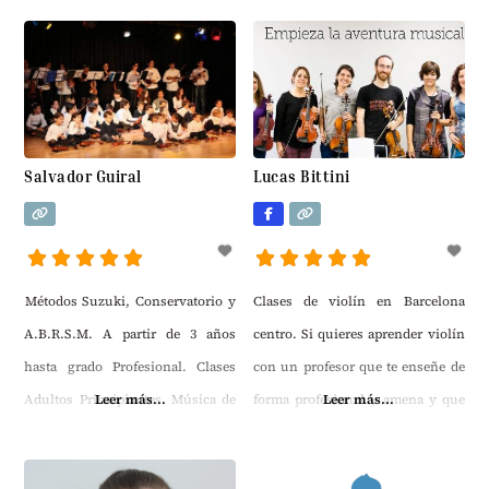
Salvador Guiral
Lucas Bittini
Métodos Suzuki, Conservatorio y
Clases de violín en Barcelona
A.B.R.S.M. A partir de 3 años
centro. Si quieres aprender violín
hasta grado Profesional. Clases
con un profesor que te enseñe de
Adultos Principiantes. Música de
Leer más...
forma profesional y amena y que
Leer más...
Cámara y Orquesta Juvenil.
además conozca muchos estilo,
Conciertos de Navidad y Fin de
Lucas Bittini es la mejor opción.