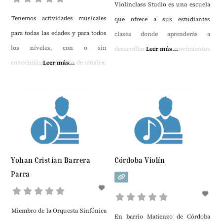
Violinclass Studio es una escuela
Tenemos actividades musicales
que ofrece a sus estudiantes
para todas las edades y para todos
clases donde aprenderás a
los niveles, con o sin
desarrollar los movimientos
Leer más...
conocimientos previos de música.
Leer más...
necesarios para tocar el violín.
Puedes elegir uno de nuestros
talleres, audiciones comentadas,
clases, cursos, conciertos… Para
los más pequeños proponemos
talleres de juegos musicales, de
ritmo y percusión, construcción
Yohan Cristian Barrera
Córdoba Violín
de instrumentos con materiales
Parra
de reciclaje, cuentos con música,
audiciones comentadas, música y
Miembro de la Orquesta Sinfónica
gastronomía… Estas actividades
En barrio Matienzo de Córdoba