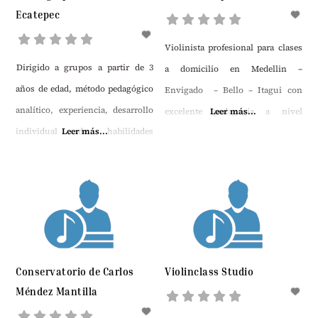
Concurso, Integra la sinfónica
Ecatepec
infantil de Venezuela del Cual. Es
Fundador compartiendo grandes
Violinista profesional para clases
Dirigido a grupos a partir de 3
músicos y Directores. Cátedra de
a domicilio en Medellin –
años de edad, método pedagógico
Violín Neisser
Envigado – Bello – Itagui con
analítico, experiencia, desarrollo
excelente pedagogía a nivel
Leer más...
individual de habilidades
Leer más...
nacional e internacional. Más de
psicomotoras, creación de grupos
15 años de experiencia como
musicales de alumnos.
docente de cuerdas Frotadas.
Conservatorio de Carlos
Violinclass Studio
Méndez Mantilla