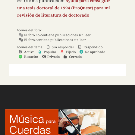
Última publicación:
Ayuda para conseguir
una tesis doctoral de 1994 (ProQuest) para mi
revisión de literatura de doctorado
Iconos del foro:
El foro no contiene publicaciones sin leer
El foro contiene publicaciones sin leer
Iconos del tema:
Sin responder
Respondido
Activo
Popular
Fijado
No aprobado
Resuelto
Privado
Cerrado