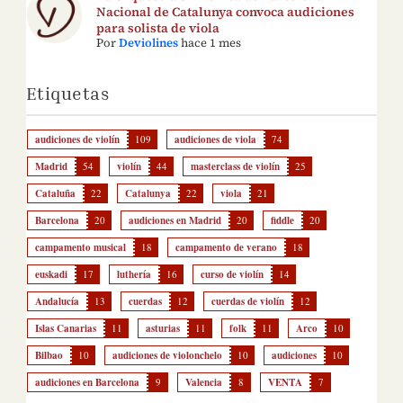
Nacional de Catalunya convoca audiciones
para solista de viola
Por
Deviolines
hace 1 mes
Etiquetas
audiciones de violín
109
audiciones de viola
74
Madrid
54
violín
44
masterclass de violín
25
Cataluña
22
Catalunya
22
viola
21
Barcelona
20
audiciones en Madrid
20
fiddle
20
campamento musical
18
campamento de verano
18
euskadi
17
luthería
16
curso de violín
14
Andalucía
13
cuerdas
12
cuerdas de violín
12
Islas Canarias
11
asturias
11
folk
11
Arco
10
Bilbao
10
audiciones de violonchelo
10
audiciones
10
audiciones en Barcelona
9
Valencia
8
VENTA
7