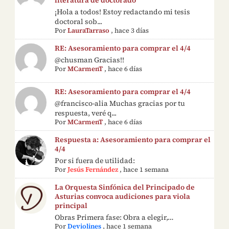
literatura de doctorado
¡Hola a todos! Estoy redactando mi tesis
doctoral sob...
Por
LauraTarraso
,
hace 3 días
RE: Asesoramiento para comprar el 4/4
@chusman Gracias!!
Por
MCarmenT
,
hace 6 días
RE: Asesoramiento para comprar el 4/4
@francisco-alia Muchas gracias por tu
respuesta, veré q...
Por
MCarmenT
,
hace 6 días
Respuesta a: Asesoramiento para comprar el
4/4
Por si fuera de utilidad:
Por
Jesús Fernández
,
hace 1 semana
La Orquesta Sinfónica del Principado de
Asturias convoca audiciones para viola
principal
Obras Primera fase: Obra a elegir,…
Por
Deviolines
,
hace 1 semana