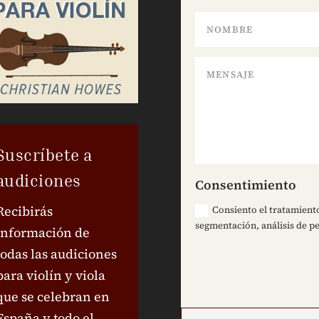
Suscríbete a
audiciones
Consentimiento
Recibirás
Consiento el tratamiento
segmentación, análisis de pe
información de
todas las audiciones
para violín y viola
que se celebran en
España y todo el