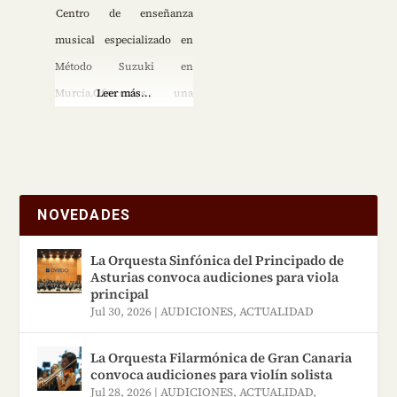
Centro de enseñanza
musical especializado en
Método Suzuki en
Murcia.Ofrecemos una
Leer más...
educación integral a través
de la música, utilizando el
juego como herramienta
principal. A través de esta
NOVEDADES
enseñanza divertida
desarrollamos el talento de
La Orquesta Sinfónica del Principado de
Asturias convoca audiciones para viola
sus estudiantes a nivel
principal
intelectual, físico, artístico
Jul 30, 2026
|
AUDICIONES
,
ACTUALIDAD
y personal. Ofrecemos
La Orquesta Filarmónica de Gran Canaria
clases de música a partir de
convoca audiciones para violín solista
los 3 años sin límite de
Jul 28, 2026
|
AUDICIONES
,
ACTUALIDAD
,