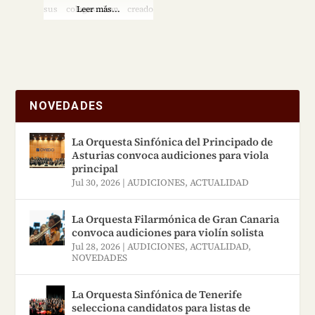
sus colegas han creado
Leer más...
instrumentos que
combinan artesanía y
pasión. Tras una larga e
ilustre carrera se jubiló
NOVEDADES
recientemente y confió su
preciado legado al cuidado
La Orquesta Sinfónica del Principado de
Asturias convoca audiciones para viola
de sus estimados colegas.
principal
A pesar de su jubilación,
Jul 30, 2026
|
AUDICIONES
,
ACTUALIDAD
Mauro Lucini sigue
La Orquesta Filarmónica de Gran Canaria
supervisando
convoca audiciones para violín solista
regularmente el trabajo de
Jul 28, 2026
|
AUDICIONES
,
ACTUALIDAD
,
NOVEDADES
los fabricantes de
La Orquesta Sinfónica de Tenerife
selecciona candidatos para listas de