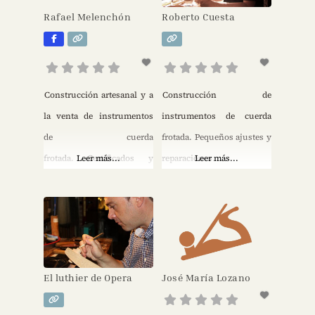
confiado en Solé
Rafael Melenchón
Roberto Cuesta
Luthiers para la compra,
reparación o puesta a
punto de sus
instrumentos.
Construcción artesanal y a
Construcción de
Las hermanas Solé,
la venta de instrumentos
instrumentos de cuerda
maestra luthier y maestra
de cuerda
frotada. Pequeños ajustes y
arquetera, con su
frotada. Certificados y
Leer más...
reparaciones.
Leer más...
excepcional formación y
seguros de instrumentos.
experiencia, lideran un
Mantenimiento de
equipo que garantiza
instrumentos propios, más
otros servicios diversos
vinculados a la
El luthier de Opera
José María Lozano
construcción.