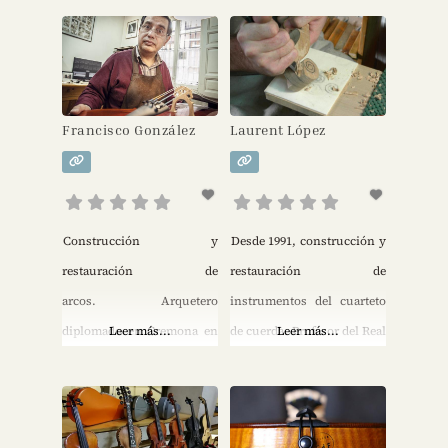
violoncellos, contrabajos y
contrabajo. Arcos.
arcos.
Instrumentos barrocos.
Venta de accesorios.
Francisco González
Laurent López
Construcción y
Desde 1991, construcción y
restauración de
restauración de
arcos. Arquetero
instrumentos del cuarteto
diplomado en Cremona en
Leer más...
de cuerda. Profesor del Real
Leer más...
1982. Miembro de la
Conservatorio Superior de
Entente Internationale des
Madrid y colaborador de
Maïtres Luthiers et
Patrimonio Nacional y