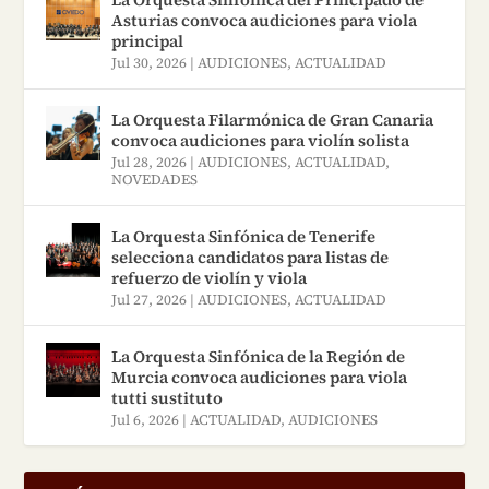
Reparaciones de violines,
Asturias convoca audiciones para viola
de luthiers, también
violas y violonchelos –
principal
colaboran con nosotros
Jul 30, 2026
|
AUDICIONES
,
ACTUALIDAD
Venta de instrumentos
algunos de los más
antiguos – Valoraciones
La Orquesta Filarmónica de Gran Canaria
prestigiosos luthiers de
para seguros.
convoca audiciones para violín solista
Cremona. C/ Doctor Mata, 1
Jul 28, 2026
|
AUDICIONES
,
ACTUALIDAD
,
NOVEDADES
E, 28012 Madrid, España |
Tel. +34 910 51 56 69 |
La Orquesta Sinfónica de Tenerife
violinesdeluthier@yahoo.com
selecciona candidatos para listas de
refuerzo de violín y viola
Jul 27, 2026
|
AUDICIONES
,
ACTUALIDAD
La Orquesta Sinfónica de la Región de
Murcia convoca audiciones para viola
tutti sustituto
Jul 6, 2026
|
ACTUALIDAD
,
AUDICIONES