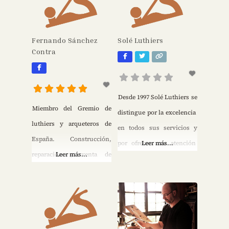
antiguos, con una amplia
tradición artística y
experiencia y formación en
artesanal de este oficio
el
Fernando Sánchez
Solé Luthiers
desde la antigüedad y
Contra
prevaleciendo
invariablemente el
cuidado, conservación y
Desde 1997 Solé Luthiers se
mantenimiento de todos
Miembro del Gremio de
distingue por la excelencia
los instrumentos,
luthiers y arqueteros de
en todos sus servicios y
maximizando la exquisitez
España. Construcción,
por ofrecer una atención
Leer más...
y fineza del trabajo
reparación y venta de
Leer más...
personalizada a sus
realizado, llegando así lo
violines, violas y
clientes. Importantes
más cercano posible
violonchelos. Venta de
músicos profesionales, así
accesorios y arcos.
como estudiantes y
coleccionistas han