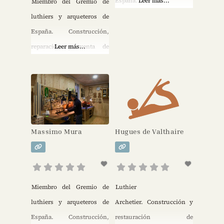
contrabajos, violas de
España.
Leer más...
Miembro del Gremio de
gamba, violas de amor,
luthiers y arqueteros de
guitarras, arcos modernos
España. Construcción,
y barrocos.”
reparación y venta de
Leer más...
violines, violas y
violonchelos. Venta de
accesorios y arcos.
Massimo Mura
Hugues de Valthaire
Miembro del Gremio de
Luthier
luthiers y arqueteros de
Archetier. Construcción y
España. Construcción,
restauración de