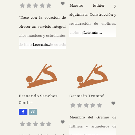
Maestro luthier y
alquimista. Construcción y
“Nace con la vocación de
restauración de violines,
ofrecer un servicio integral
violas, y cellos.
Leer más...
a los músicos y estudiantes
de instrumentos de cuerda
Leer más...
y arco: violín, viola,
violonchelo, contrabajo,
arcos e instrumentos
barrocos. Nuestra principal
ocupación es la
Fernando Sánchez
Germain Trumpf
construcción y reparación
Contra
de instrumentos modernos
y antiguos: violines,
Miembro del Gremio de
violas, violonchelos,
luthiers y arqueteros de