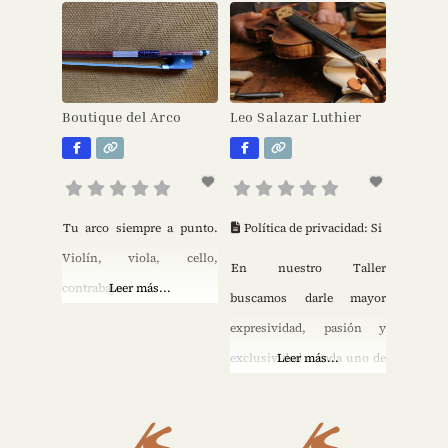
de instrumentos musicales
de un presupuesto previo
de arco: Construcción
de reparación del
artesanal de instrumentos
instrumento. Se
de arco: violín, viola y
consideran las horas de
Boutique del Arco
Leo Salazar Luthier
chelo. Puedes solicitar
trabajo y el material de
también instrumentos
reparación, que varían de
con medidas especiales o
un instrumento a otro.
con decoraciones,
Cada una de las
Tu arco siempre a punto.
Política de privacidad:
Si
incrustaciones y copias de
reparaciones se harán con
Violín, viola, cello,
En nuestro Taller
instrumentos clásicos, etc.
el consentimiento del
contrabajo
Leer más...
buscamos darle mayor
Reparación y restauración
propietario del
expresividad, pasión y
de instrumentos
instrumento y la
exclusividad a cada uno de
Leer más...
musicales: Especializado
los instrumentos que
en la restauración de
pasan por nuestras manos,
instrumentos históricos y
respetando siempre la