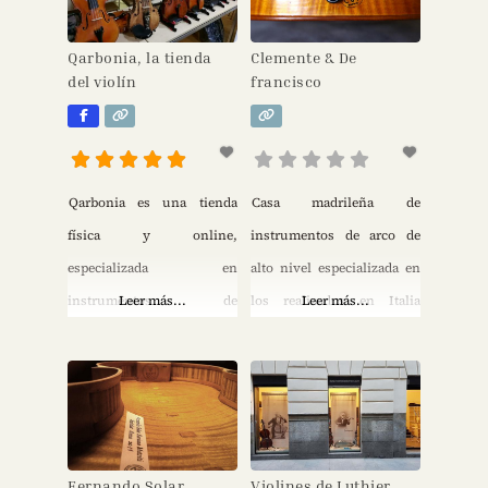
Archetiers d’Art. Miembro
otras fundaciones para
de Aelap.
trabajos de conservación y
Qarbonia, la tienda
Clemente & De
restauración.
del violín
francisco
Qarbonia es una tienda
Casa madrileña de
física y online,
instrumentos de arco de
especializada en
alto nivel especializada en
instrumentos de
Leer más...
los realizados en Italia
Leer más...
cuerda frotada (violín,
entre los siglos XVII y XX.
viola y violonchelo) y en
Para grandes concertistas,
toda clase de estuches,
coleccionistas e
arcos y accesorios. Ofrece
inversores.
asesoramiento
Fernando Solar,
Violines de Luthier