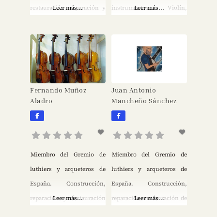
restauración, reparación y
Leer más...
instrumentos. Violín,
Leer más...
venta de instrumentos del
viola, violoncelo. Diploma
cuarteto clásico. Venta de
de Maestro de la Escuela
accesorios y arcos.
Internacional de Luthería
de Cremona en 1980.
Miembro de ALADFI
Fernando Muñoz
Juan Antonio
(Francia). Miembro
Aladro
Mancheño Sánchez
de Aelap.
Miembro del Gremio de
Miembro del Gremio de
luthiers y arqueteros de
luthiers y arqueteros de
España. Construcción,
España. Construcción,
reparación y restauración
Leer más...
reparación, restauración de
Leer más...
de violines, violas,
violín, viola, chelo,