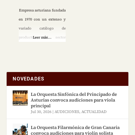
Empresa asturiana fundada
en 1970 con un extenso y
variado catálogo de
productos del sector
Leer más...
musical. Actualmente
suministramos nuestros
productos a estudiantes,
aficionados, profesionales,
NOVEDADES
colegios, escuelas,
conservatorios, bandas y
La Orquesta Sinfónica del Principado de
Asturias convoca audiciones para viola
orquestas.
principal
Jul 30, 2026
|
AUDICIONES
,
ACTUALIDAD
La Orquesta Filarmónica de Gran Canaria
convoca audiciones para violín solista