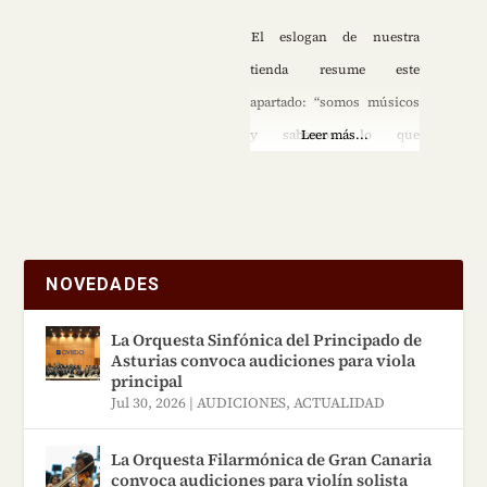
El eslogan de nuestra
tienda resume este
apartado: “somos músicos
y sabemos lo que
Leer más...
necesitas”. Partiendo de
este punto, nace Musical
Allegro. Tras más de 30
años de experiencia como
NOVEDADES
músicos de banda y cursar
el grado profesional de
La Orquesta Sinfónica del Principado de
Asturias convoca audiciones para viola
Conservatorio, decidimos
principal
embarcarnos en esta
Jul 30, 2026
|
AUDICIONES
,
ACTUALIDAD
empresa, para intentar
La Orquesta Filarmónica de Gran Canaria
cubrir las necesidades
convoca audiciones para violín solista