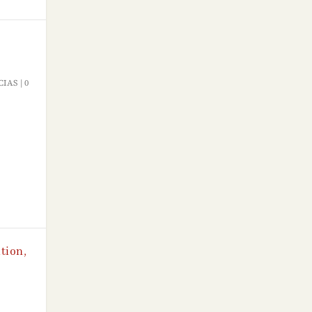
CIAS
|
0
tion,