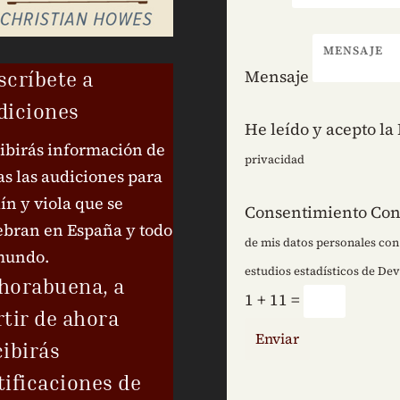
Mensaje
scríbete a
diciones
He leído y acepto la
ibirás información de
privacidad
as las audiciones para
lín y viola que se
Consentimiento
Con
ebran en España y todo
de mis datos personales con 
mundo.
estudios estadísticos de Dev
horabuena, a
1 + 11
=
rtir de ahora
Enviar
cibirás
tificaciones de