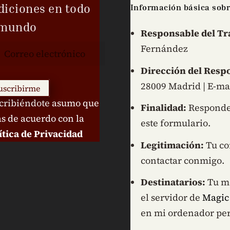
diciones en todo
Información básica sobr
 mundo
Responsable del Tr
Fernández
Dirección del Resp
28009 Madrid | E-ma
uscribirme
cribiéndote asumo que
Finalidad:
Responder
ás de acuerdo con la
este formulario.
ítica de Privacidad
Legitimación:
Tu co
contactar conmigo.
Destinatarios:
Tu me
el servidor de
Magic
en mi ordenador per