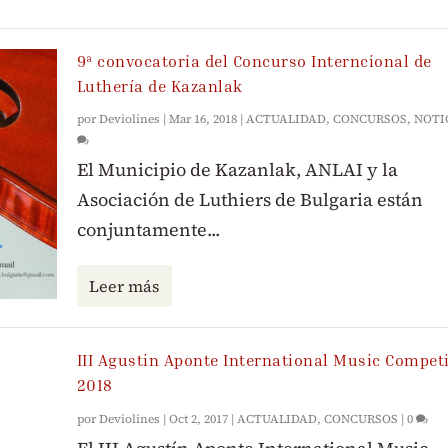
9ª convocatoria del Concurso Interncional de
Luthería de Kazanlak
por
Deviolines
|
Mar 16, 2018
|
ACTUALIDAD
,
CONCURSOS
,
NOTI
El Municipio de Kazanlak, ANLAI y la
Asociación de Luthiers de Bulgaria están
conjuntamente...
Leer más
III Agustin Aponte International Music Competi
2018
por
Deviolines
|
Oct 2, 2017
|
ACTUALIDAD
,
CONCURSOS
|
0