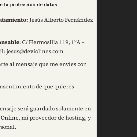
e la protección de datos
atamiento:
Jesús Alberto Fernández
onsable
: C/ Hermosilla 119, 1ºA –
il: jesus@deviolines.com
te al mensaje que me envíes con
nsentimiento de que quieres
nsaje será guardado solamente en
 Online
, mi proveedor de hosting, y
sonal.