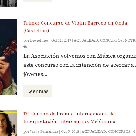
Primer Concurso de Violín Barroco en Onda
(Castellón)
por
Deviolines
|
Oct 11, 2019
|
ACTUALIDAD
,
CONCURSOS
,
NOTI
La Asociación Volvemos con Música organi
este concurso con la intención de acercar a 
jóvenes...
Leer más
17ª Edición de Premio Internacional de
Interpretación Intercentros Melómano
por
Jesús Fernández
|
Oct 5, 2018
|
ACTUALIDAD
,
CONCURSOS
|
0