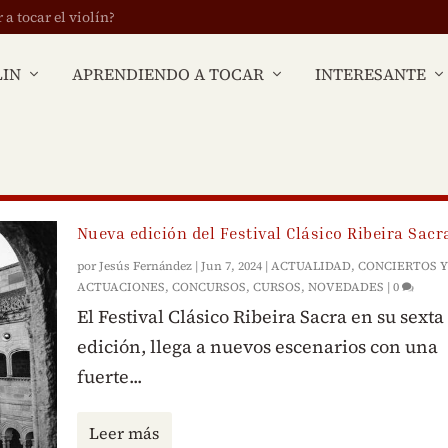
 tocar el violín?
LIN
APRENDIENDO A TOCAR
INTERESANTE
Nueva edición del Festival Clásico Ribeira Sacr
por
Jesús Fernández
|
Jun 7, 2024
|
ACTUALIDAD
,
CONCIERTOS Y
ACTUACIONES
,
CONCURSOS
,
CURSOS
,
NOVEDADES
|
0
El Festival Clásico Ribeira Sacra en su sexta
edición, llega a nuevos escenarios con una
fuerte...
Leer más