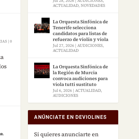
Jul 28, 2026
|
AUDICIONES
,
ACTUALIDAD
,
NOVEDADES
La Orquesta Sinfónica de
Tenerife selecciona
candidatos para listas de
refuerzo de violín y viola
CIAS
|
0
Jul 27, 2026
|
AUDICIONES
,
ACTUALIDAD
za
los
La Orquesta Sinfónica de
la Región de Murcia
convoca audiciones para
viola tutti sustituto
Jul 6, 2026
|
ACTUALIDAD
,
AUDICIONES
ANÚNCIATE EN DEVIOLINES
Si quieres anunciarte en