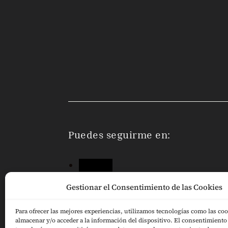
Puedes seguirme en:
Seguir
Seguir
Gestionar el Consentimiento de las Cookies
Seguir
Para ofrecer las mejores experiencias, utilizamos tecnologías como las coo
almacenar y/o acceder a la información del dispositivo. El consentimiento 