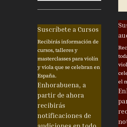
Su
Suscríbete a Cursos
au
Recibirás información de
Rec
cursos, talleres y
tod
masterclasses para violín
vio
y viola que se celebran en
cel
España.
el 
Enhorabuena, a
En
partir de ahora
pa
recibirás
re
notificaciones de
no
audiciones en todo