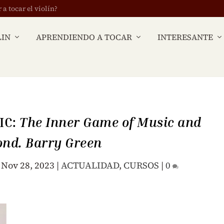
 tocar el violín?
LIN
APRENDIENDO A TOCAR
INTERESANTE
IC:
The Inner Game of Music and
nd. Barry Green
|
Nov 28, 2023
|
ACTUALIDAD
,
CURSOS
|
0