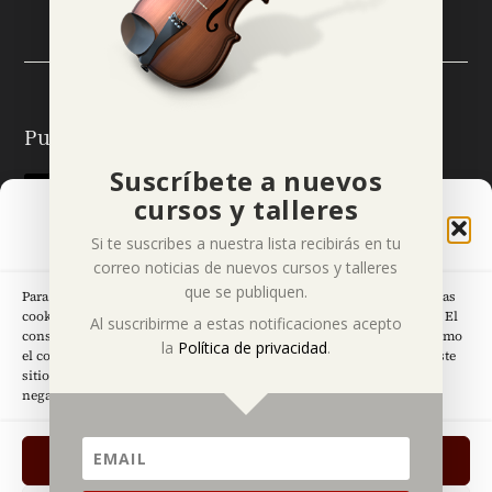
Puedes seguirme en:
Suscríbete a nuevos
cursos y talleres
Gestionar el Consentimiento
Si te suscribes a nuestra lista recibirás en tu
de las Cookies
correo noticias de nuevos cursos y talleres
que se publiquen.
Para ofrecer las mejores experiencias, utilizamos tecnologías como las
cookies para almacenar y/o acceder a la información del dispositivo. El
Páginas Legales
Al suscribirme a estas notificaciones acepto
consentimiento de estas tecnologías nos permitirá procesar datos como
la
Política de privacidad
.
el comportamiento de navegación o las identificaciones únicas en este
sitio. No consentir o retirar el consentimiento, puede afectar
negativamente a ciertas características y funciones.
ACEPTO
Diseñado por
Jesús Fernández © 2024
|