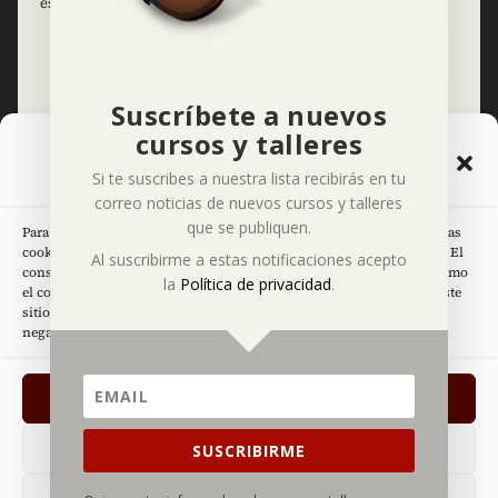
estadísticos de Deviolines
=
2 + 6
Enviar
Suscríbete a nuevos
cursos y talleres
Gestionar el Consentimiento
Información básica sobre la protección
Si te suscribes a nuestra lista recibirás en tu
de las Cookies
de datos
correo noticias de nuevos cursos y talleres
que se publiquen.
Para ofrecer las mejores experiencias, utilizamos tecnologías como las
cookies para almacenar y/o acceder a la información del dispositivo. El
Al suscribirme a estas notificaciones acepto
consentimiento de estas tecnologías nos permitirá procesar datos como
la
Política de privacidad
.
el comportamiento de navegación o las identificaciones únicas en este
sitio. No consentir o retirar el consentimiento, puede afectar
negativamente a ciertas características y funciones.
Puedes seguirme en:
ACEPTO
DENEGAR
SUSCRIBIRME