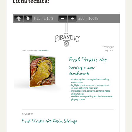
Ficha técnica:
Página
1
/
3
Zoom
100%