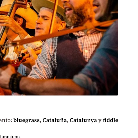
ento:
bluegrass
,
Cataluña
,
Catalunya
y
fiddle
loraciones