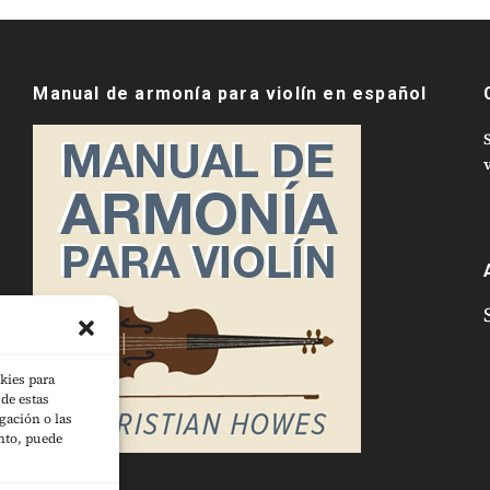
Manual de armonía para violín en español
v
kies para
de estas
gación o las
ento, puede