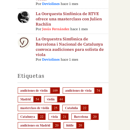
Por
Deviolines
hace 1 mes
La Oorquesta Sinfónica de RTVE
ofrece una masterclass con Julien
Rachlin
Por
Jesús Fernández
hace 1 mes
La Orquestra Simfònica de
Barcelona i Nacional de Catalunya
convoca audiciones para solista de
viola
Por
Deviolines
hace 1 mes
Etiquetas
audiciones de violín
109
audiciones de viola
74
Madrid
54
violín
44
masterclass de violín
25
Cataluña
22
Catalunya
22
viola
21
Barcelona
20
audiciones en Madrid
20
fiddle
20