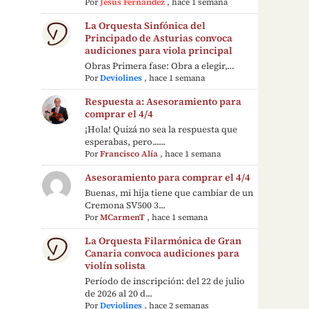
Por
Jesús Fernández
,
hace 1 semana
La Orquesta Sinfónica del
Principado de Asturias convoca
audiciones para viola principal
Obras Primera fase: Obra a elegir,…
Por
Deviolines
,
hace 1 semana
Respuesta a: Asesoramiento para
comprar el 4/4
¡Hola! Quizá no sea la respuesta que
esperabas, pero......
Por
Francisco Alía
,
hace 1 semana
Asesoramiento para comprar el 4/4
Buenas, mi hija tiene que cambiar de un
Cremona SV500 3...
Por
MCarmenT
,
hace 1 semana
La Orquesta Filarmónica de Gran
Canaria convoca audiciones para
violín solista
Período de inscripción: del 22 de julio
de 2026 al 20 d...
Por
Deviolines
,
hace 2 semanas