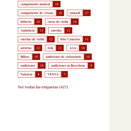
campamento musical
18
campamento de verano
18
euskadi
17
luthería
16
curso de violín
14
Andalucía
13
cuerdas
12
cuerdas de violín
12
Islas Canarias
11
asturias
11
folk
11
Arco
10
Bilbao
10
audiciones de violonchelo
10
audiciones
10
audiciones en Barcelona
9
Valencia
8
VENTA
7
Ver todas las etiquetas (427)