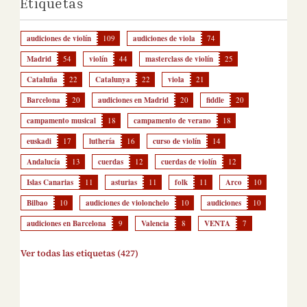
Etiquetas
audiciones de violín
109
audiciones de viola
74
Madrid
54
violín
44
masterclass de violín
25
Cataluña
22
Catalunya
22
viola
21
Barcelona
20
audiciones en Madrid
20
fiddle
20
campamento musical
18
campamento de verano
18
euskadi
17
luthería
16
curso de violín
14
Andalucía
13
cuerdas
12
cuerdas de violín
12
Islas Canarias
11
asturias
11
folk
11
Arco
10
Bilbao
10
audiciones de violonchelo
10
audiciones
10
audiciones en Barcelona
9
Valencia
8
VENTA
7
Ver todas las etiquetas (427)