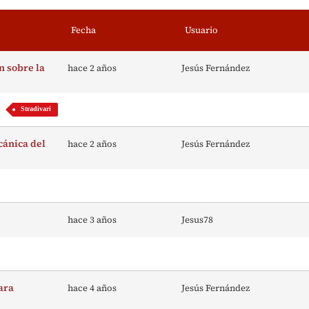
Fecha
Usuario
n sobre la
hace 2 años
Jesús Fernández
Stradivari
cánica del
hace 2 años
Jesús Fernández
hace 3 años
Jesus78
ara
hace 4 años
Jesús Fernández