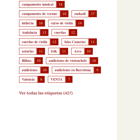
campamento musical
18
campamento de verano
18
euskadi
17
luthería
16
curso de violín
14
Andalucía
13
cuerdas
12
cuerdas de violín
12
Islas Canarias
11
asturias
11
folk
11
Arco
10
Bilbao
10
audiciones de violonchelo
10
audiciones
10
audiciones en Barcelona
9
Valencia
8
VENTA
7
Ver todas las etiquetas (427)