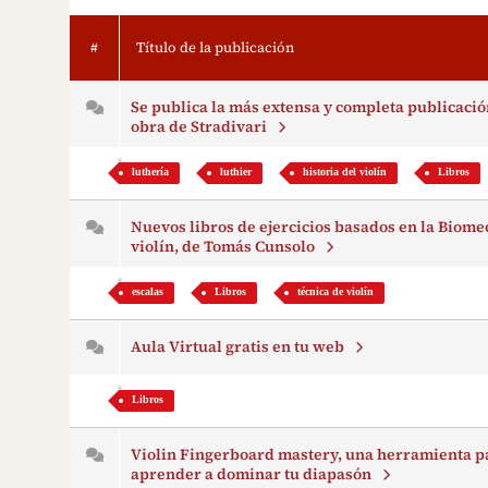
#
Título de la publicación
Se publica la más extensa y completa publicació
obra de Stradivari
luthería
luthier
historia del violín
Libros
Nuevos libros de ejercicios basados en la Biome
violín, de Tomás Cunsolo
escalas
Libros
técnica de violín
Aula Virtual gratis en tu web
Libros
Violin Fingerboard mastery, una herramienta p
aprender a dominar tu diapasón