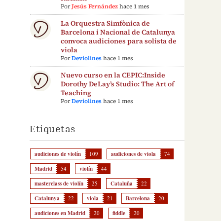
Por
Jesús Fernández
hace 1 mes
La Orquestra Simfònica de
Barcelona i Nacional de Catalunya
convoca audiciones para solista de
viola
Por
Deviolines
hace 1 mes
Nuevo curso en la CEPIC:Inside
Dorothy DeLay’s Studio: The Art of
Teaching
Por
Deviolines
hace 1 mes
Etiquetas
audiciones de violín
109
audiciones de viola
74
Madrid
54
violín
44
masterclass de violín
25
Cataluña
22
Catalunya
22
viola
21
Barcelona
20
audiciones en Madrid
20
fiddle
20