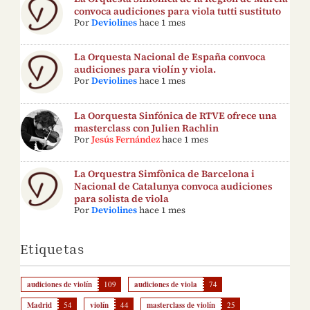
convoca audiciones para viola tutti sustituto
Por
Deviolines
hace 1 mes
La Orquesta Nacional de España convoca
audiciones para violín y viola.
Por
Deviolines
hace 1 mes
La Oorquesta Sinfónica de RTVE ofrece una
masterclass con Julien Rachlin
Por
Jesús Fernández
hace 1 mes
La Orquestra Simfònica de Barcelona i
Nacional de Catalunya convoca audiciones
para solista de viola
Por
Deviolines
hace 1 mes
Etiquetas
audiciones de violín
109
audiciones de viola
74
Madrid
54
violín
44
masterclass de violín
25