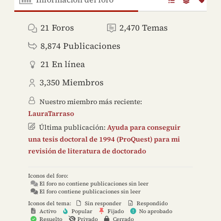
21
Foros
2,470
Temas
8,874
Publicaciones
21
En línea
3,350
Miembros
Nuestro miembro más reciente:
LauraTarraso
Última publicación:
Ayuda para conseguir
una tesis doctoral de 1994 (ProQuest) para mi
revisión de literatura de doctorado
Iconos del foro:
El foro no contiene publicaciones sin leer
El foro contiene publicaciones sin leer
Iconos del tema:
Sin responder
Respondido
Activo
Popular
Fijado
No aprobado
Resuelto
Privado
Cerrado