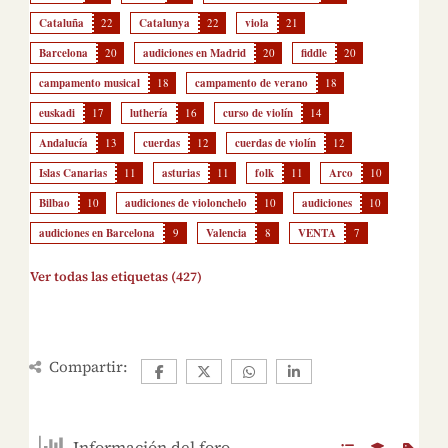
Cataluña
22
Catalunya
22
viola
21
Barcelona
20
audiciones en Madrid
20
fiddle
20
campamento musical
18
campamento de verano
18
euskadi
17
luthería
16
curso de violín
14
Andalucía
13
cuerdas
12
cuerdas de violín
12
Islas Canarias
11
asturias
11
folk
11
Arco
10
Bilbao
10
audiciones de violonchelo
10
audiciones
10
audiciones en Barcelona
9
Valencia
8
VENTA
7
Ver todas las etiquetas (427)
Compartir:
Información del foro