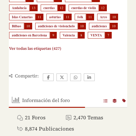
Andalucía
13
cuerdas
12
cuerdas de violín
12
Islas Canarias
11
asturias
11
folk
11
Arco
10
Bilbao
10
audiciones de violonchelo
10
audiciones
10
audiciones en Barcelona
9
Valencia
8
VENTA
7
Ver todas las etiquetas (427)
Compartir:
Información del foro
21
Foros
2,470
Temas
8,874
Publicaciones