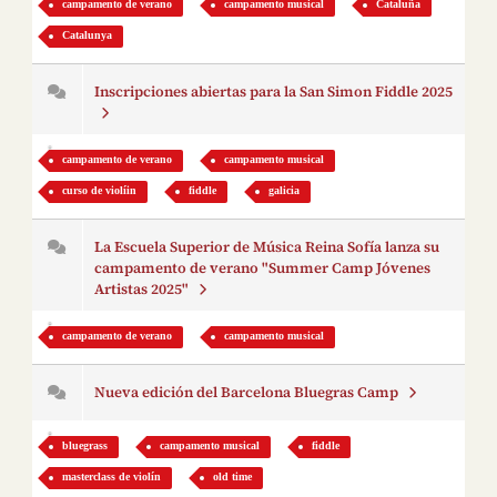
campamento de verano
campamento musical
Cataluña
Catalunya
Inscripciones abiertas para la San Simon Fiddle 2025
campamento de verano
campamento musical
curso de violíin
fiddle
galicia
La Escuela Superior de Música Reina Sofía lanza su
campamento de verano "Summer Camp Jóvenes
Artistas 2025"
campamento de verano
campamento musical
Nueva edición del Barcelona Bluegras Camp
bluegrass
campamento musical
fiddle
masterclass de violín
old time