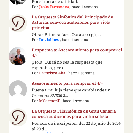
Por si fuera de utilidad:
Por
Jesús Fernández
,
hace 1 semana
La Orquesta Sinfónica del Principado de
Asturias convoca audiciones para viola
principal
Obras Primera fase: Obra a elegir,…
Por
Deviolines
,
hace 1 semana
Respuesta a: Asesoramiento para comprar el
4/4
¡Hola! Quizá no sea la respuesta que
esperabas, pero......
Por
Francisco Alía
,
hace 1 semana
Asesoramiento para comprar el 4/4
Buenas, mi hija tiene que cambiar de un
Cremona SV500 3...
Por
MCarmenT
,
hace 1 semana
La Orquesta Filarmónica de Gran Canaria
convoca audiciones para violín solista
Período de inscripción: del 22 de julio de 2026
al 20 d...