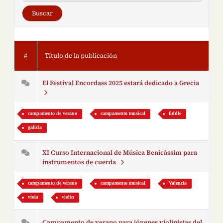
#
Título de la publicación
El Festival Encordass 2025 estará dedicado a Grecia
campamento de verano
campamento musical
fiddle
galicia
XI Curso Internacional de Música Benicàssim para
instrumentos de cuerda
campamento de verano
campamento musical
Valencia
viola
violín
Campamento de verano para jóvenes violinistas del