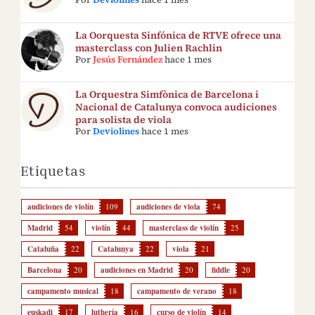
La Oorquesta Sinfónica de RTVE ofrece una
masterclass con Julien Rachlin
Por
Jesús Fernández
hace 1 mes
La Orquestra Simfònica de Barcelona i
Nacional de Catalunya convoca audiciones
para solista de viola
Por
Deviolines
hace 1 mes
Etiquetas
audiciones de violín
109
audiciones de viola
74
Madrid
54
violín
44
masterclass de violín
25
Cataluña
22
Catalunya
22
viola
21
Barcelona
20
audiciones en Madrid
20
fiddle
20
campamento musical
18
campamento de verano
18
euskadi
17
luthería
16
curso de violín
14