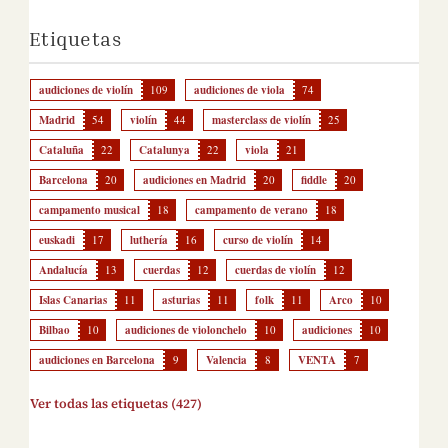
Etiquetas
audiciones de violín
109
audiciones de viola
74
Madrid
54
violín
44
masterclass de violín
25
Cataluña
22
Catalunya
22
viola
21
Barcelona
20
audiciones en Madrid
20
fiddle
20
campamento musical
18
campamento de verano
18
euskadi
17
luthería
16
curso de violín
14
Andalucía
13
cuerdas
12
cuerdas de violín
12
Islas Canarias
11
asturias
11
folk
11
Arco
10
Bilbao
10
audiciones de violonchelo
10
audiciones
10
audiciones en Barcelona
9
Valencia
8
VENTA
7
Ver todas las etiquetas (427)