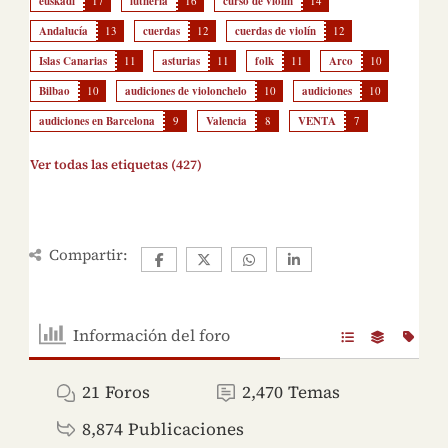
euskadi
17
luthería
16
curso de violín
14
Andalucía
13
cuerdas
12
cuerdas de violín
12
Islas Canarias
11
asturias
11
folk
11
Arco
10
Bilbao
10
audiciones de violonchelo
10
audiciones
10
audiciones en Barcelona
9
Valencia
8
VENTA
7
Ver todas las etiquetas (427)
Compartir:
Información del foro
21
Foros
2,470
Temas
8,874
Publicaciones