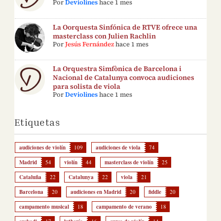
Por
Deviolines
hace 1 mes
La Oorquesta Sinfónica de RTVE ofrece una
masterclass con Julien Rachlin
Por
Jesús Fernández
hace 1 mes
La Orquestra Simfònica de Barcelona i
Nacional de Catalunya convoca audiciones
para solista de viola
Por
Deviolines
hace 1 mes
Etiquetas
audiciones de violín
109
audiciones de viola
74
Madrid
54
violín
44
masterclass de violín
25
Cataluña
22
Catalunya
22
viola
21
Barcelona
20
audiciones en Madrid
20
fiddle
20
campamento musical
18
campamento de verano
18