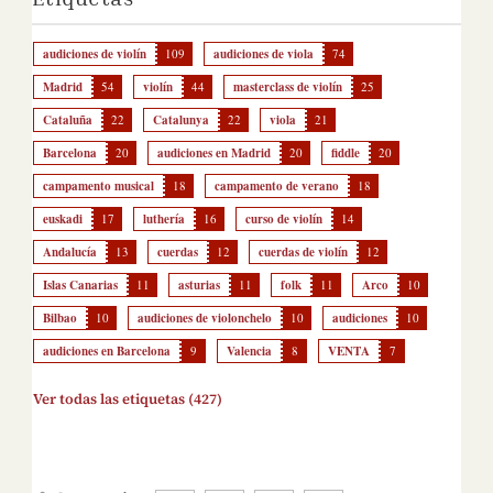
audiciones de violín
109
audiciones de viola
74
Madrid
54
violín
44
masterclass de violín
25
Cataluña
22
Catalunya
22
viola
21
Barcelona
20
audiciones en Madrid
20
fiddle
20
campamento musical
18
campamento de verano
18
euskadi
17
luthería
16
curso de violín
14
Andalucía
13
cuerdas
12
cuerdas de violín
12
Islas Canarias
11
asturias
11
folk
11
Arco
10
Bilbao
10
audiciones de violonchelo
10
audiciones
10
audiciones en Barcelona
9
Valencia
8
VENTA
7
Ver todas las etiquetas (427)