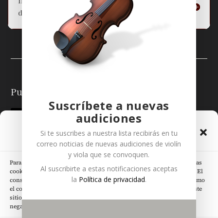
Información básica sobre la protección
de datos
Puedes seguirme en:
Suscríbete a nuevas
audiciones
Gestionar el Consentimiento
Si te suscribes a nuestra lista recibirás en tu
de las Cookies
correo noticias de nuevas audiciones de
violín
y
viola
que se convoquen.
Para ofrecer las mejores experiencias, utilizamos tecnologías como las
Al suscribirte a estas notificaciones aceptas
cookies para almacenar y/o acceder a la información del dispositivo. El
Páginas Legales
la
Política de privacidad
.
consentimiento de estas tecnologías nos permitirá procesar datos como
el comportamiento de navegación o las identificaciones únicas en este
sitio. No consentir o retirar el consentimiento, puede afectar
negativamente a ciertas características y funciones.