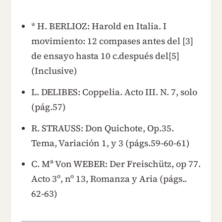
* H. BERLIOZ: Harold en Italia. I
movimiento: 12 compases antes del [3]
de ensayo hasta 10 c.después del[5]
(Inclusive)
L. DELIBES: Coppelia. Acto III. N. 7, solo
(pág.57)
R. STRAUSS: Don Quichote, Op.35.
Tema, Variación 1, y 3 (págs.59-60-61)
C. Mª Von WEBER: Der Freischütz, op 77.
Acto 3º, nº 13, Romanza y Aria (págs..
62-63)