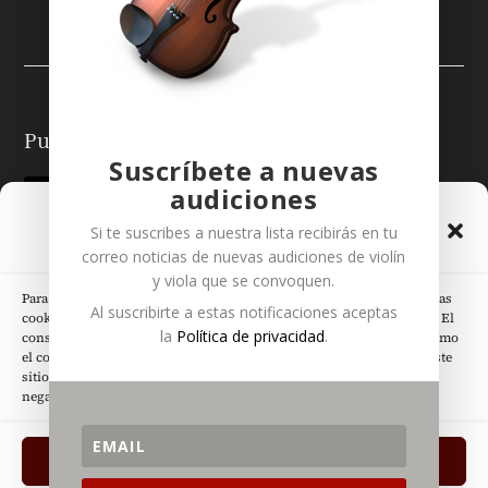
Puedes seguirme en:
Suscríbete a nuevas
audiciones
Gestionar el Consentimiento
Si te suscribes a nuestra lista recibirás en tu
de las Cookies
correo noticias de nuevas audiciones de
violín
y
viola
que se convoquen.
Para ofrecer las mejores experiencias, utilizamos tecnologías como las
Al suscribirte a estas notificaciones aceptas
cookies para almacenar y/o acceder a la información del dispositivo. El
Páginas Legales
la
Política de privacidad
.
consentimiento de estas tecnologías nos permitirá procesar datos como
el comportamiento de navegación o las identificaciones únicas en este
sitio. No consentir o retirar el consentimiento, puede afectar
negativamente a ciertas características y funciones.
ACEPTO