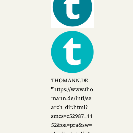
THOMANN.DE
"https://www.tho
mann.de/intl/se
arch_dir.html?
smcs=c52987_44
52&oa=pra&sw=