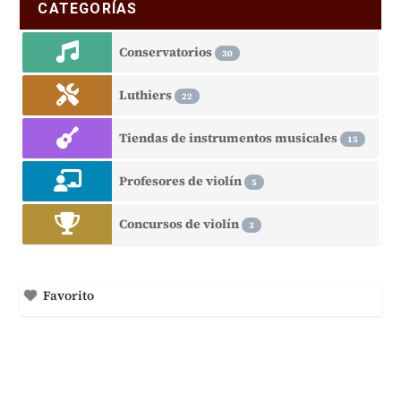
CATEGORÍAS
Conservatorios
30
Luthiers
22
Tiendas de instrumentos musicales
15
Profesores de violín
5
Concursos de violín
3
Favorito