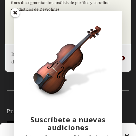
fines de segmentación, análisis de perfiles y estudios
estadísticos de Deviolines
=
15 + 9
Enviar
Información básica sobre la protección
de datos
Puedes seguirme en:
Suscríbete a nuevas
audiciones
Gestionar el Consentimiento