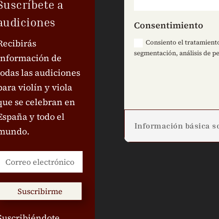
Suscríbete a
audiciones
Consentimiento
Recibirás
Consiento el tratamiento
segmentación, análisis de pe
información de
todas las audiciones
para violín y viola
que se celebran en
España y todo el
Información básica so
mundo.
Suscribirme
Suscribiéndote