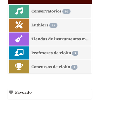
Conservatorios
30
Luthiers
22
Tiendas de instrumentos musicales
15
Profesores de violín
5
Concursos de violín
3
Favorito