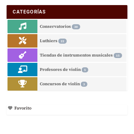
CATEGORÍAS
Conservatorios
30
Luthiers
22
Tiendas de instrumentos musicales
15
Profesores de violín
5
Concursos de violín
3
Favorito