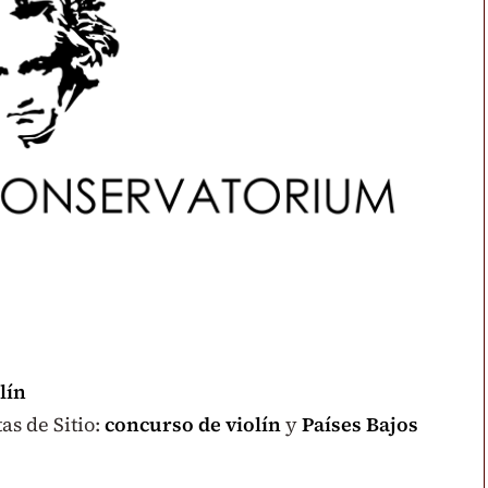
lín
as de Sitio:
concurso de violín
y
Países Bajos