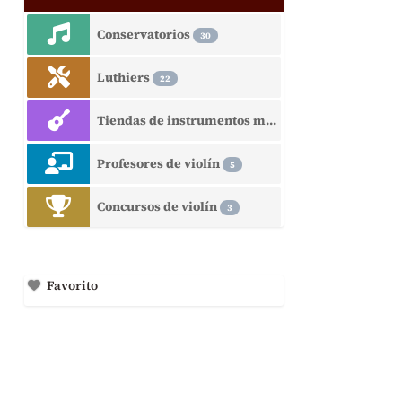
Conservatorios
30
Luthiers
22
Tiendas de instrumentos musicales
15
Profesores de violín
5
Concursos de violín
3
Favorito