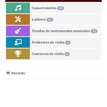
Conservatorios
30
Luthiers
22
Tiendas de instrumentos musicales
15
Profesores de violín
5
Concursos de violín
3
Favorito