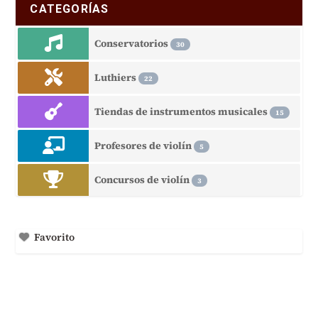
CATEGORÍAS
Conservatorios
30
Luthiers
22
Tiendas de instrumentos musicales
15
Profesores de violín
5
Concursos de violín
3
Favorito