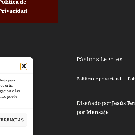
Política de
Privacidad
Páginas Legales
Política de privacidad
Pol
kies para
de estas
gación o las
ento, puede
Diseñado por
Jesús Fe
por
Mensaje
FERENCIAS