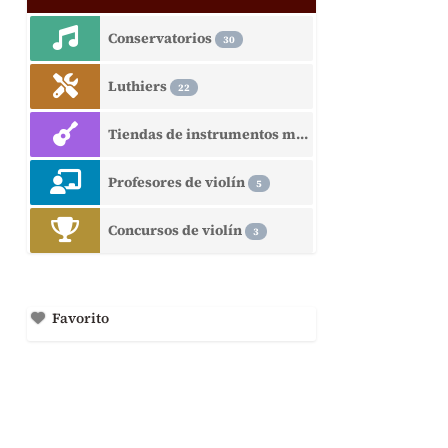
Conservatorios
30
Luthiers
22
Tiendas de instrumentos musicales
15
Profesores de violín
5
Concursos de violín
3
Favorito