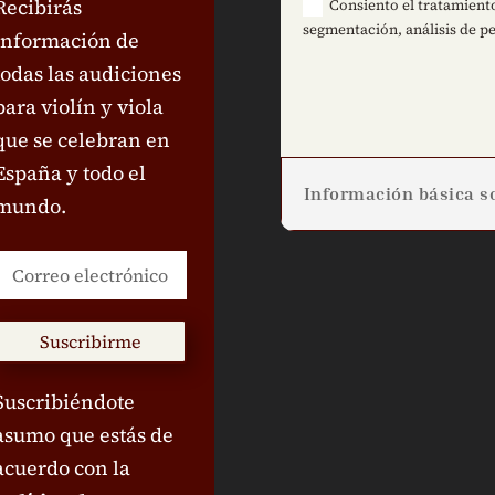
Recibirás
Consiento el tratamiento
segmentación, análisis de pe
información de
todas las audiciones
para violín y viola
que se celebran en
España y todo el
Información básica so
mundo.
Suscribirme
Suscribiéndote
asumo que estás de
acuerdo con la