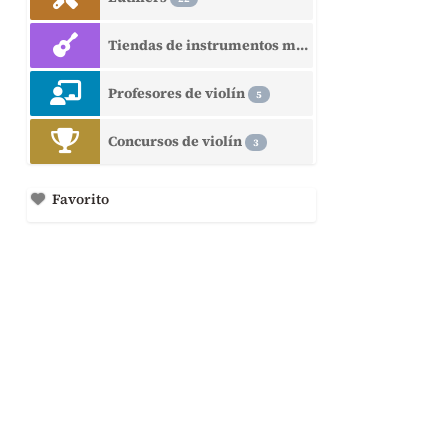
Tiendas de instrumentos musicales
15
Profesores de violín
5
Concursos de violín
3
Favorito