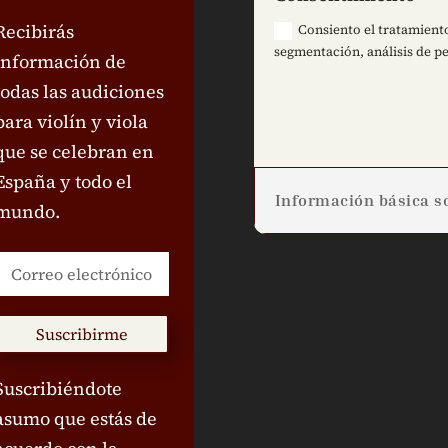
Recibirás
Consiento el tratamiento
segmentación, análisis de pe
información de
todas las audiciones
para violín y viola
que se celebran en
España y todo el
Información básica so
mundo.
Suscribirme
Suscribiéndote
asumo que estás de