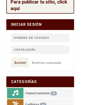
Para publicar tu sitio, click
aquí
INICIAR SESIÓN
Acceso
Perdí mi contraseña
CATEGORÍAS
Conservatorios
30
Luthiers
22