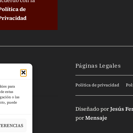
acuerdo con la
Política de
Privacidad
Páginas Legales
Política de privacidad
Pol
kies para
de estas
gación o las
ento, puede
Diseñado por
Jesús Fe
por
Mensaje
FERENCIAS