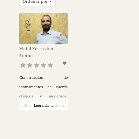
Ordenar por
Maiol Xercavins
Simón
Construcción de
instrumentos de cuerda
clásicos y modernos:
violín, viola, guitarra,
Leer más...
guitarra eléctrica, bajo
eléctrico y ukelele. Cita
previa