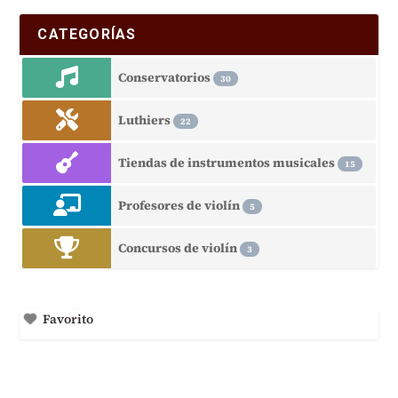
CATEGORÍAS
Conservatorios
30
Luthiers
22
Tiendas de instrumentos musicales
15
Profesores de violín
5
Concursos de violín
3
Favorito