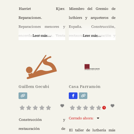
Harriet Kjær.
Miembro del Gremio de
Reparaciones.
luthiers y arqueteros de
Reparaciones menores y
España. Construcción,
encerdado de arcos. Venta
Leer más...
restauración, reparación y
Leer más...
de cuerdas, accesorios y
venta de instrumentos del
micrófonos. Venta de
cuarteto clásico. Venta de
instrumentos antiguos y
accesorios y arcos.
modernos. Alquiler de
instrumentos. Violines,
Guillem Gecubi
Casa Parramón
violas, violonchelos,
contrabajos.
Cerrado ahora
:
Construcción y
restauración de
El taller de luthería más