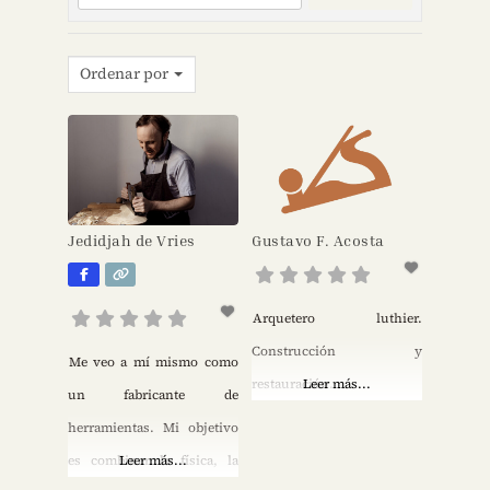
Ordenar por
Jedidjah de Vries
Gustavo F. Acosta
Arquetero luthier.
Construcción y
Me veo a mí mismo como
restauración.
Leer más...
un fabricante de
herramientas. Mi objetivo
es combinar la física, la
Leer más...