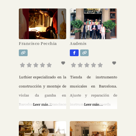
historia y la artesanía en la
mejor herramienta posible
para el músico y la música.
Por eso disfruto
especialmente colaborando
Francisco Pecchia
Audenis
estrechamente con
músicos para afinar sus
instrumentos. He estado
tocando el violín desde que
Luthier especializado en la
Tienda de instrumento
era un niño pequeño. Y
construcción y montaje de
musicales en Barcelona.
aunque disfruto tocar,
violas da gamba en
Ajuste y reparación de
siempre
Barcelona. Francisco
Leer más...
instrumentos de cuerda
Leer más...
Pecchia nació en Bariloche
(Patagonia Argentina) en
1978. Luthier profesional