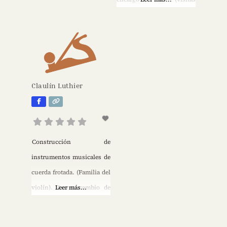
venta de instrumentos del
concertadas).
cuarteto clásico. Venta de
accesorios y arcos.
Claulín Luthier
Construcción de
instrumentos musicales de
cuerda frotada. (Familia del
violín). Arcos: cambio de
Leer más...
crines, mantenimiento y
reparaciones