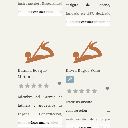
instrumentos. Especialidad
antiguo de España,
en violín, viola y
Leer más...
fundado en 1897, dedicado
violoncelo, modernos y
a la venta y restauración de
Leer más...
barrocos. Miembro
violines, violas,
de Aelap.
violoncelos y
contrabajos. Miembro de la
Entente Internationale des
Luthiers et Archetiers
Eduard Bosque
David Bagué Soler
d’Art. Miembro de Aelap.
Miñana
Miembro del Gremio de
Exclusivamente
luthiers y arqueteros de
construcción de
España. Construcción,
instrumentos de arco por
restauración, reparación y
Leer más...
encargo (visitas
Leer más...