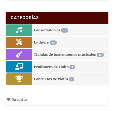
CATEGORÍAS
Conservatorios
30
Luthiers
22
Tiendas de instrumentos musicales
15
Profesores de violín
5
Concursos de violín
3
Favorito