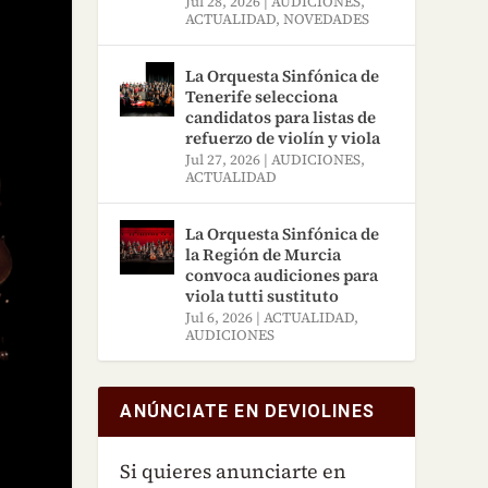
Jul 28, 2026
|
AUDICIONES
,
ACTUALIDAD
,
NOVEDADES
La Orquesta Sinfónica de
Tenerife selecciona
candidatos para listas de
refuerzo de violín y viola
Jul 27, 2026
|
AUDICIONES
,
ACTUALIDAD
La Orquesta Sinfónica de
la Región de Murcia
convoca audiciones para
viola tutti sustituto
Jul 6, 2026
|
ACTUALIDAD
,
AUDICIONES
ANÚNCIATE EN DEVIOLINES
Si quieres anunciarte en