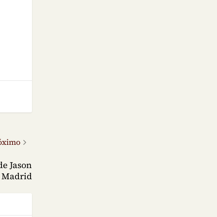
óximo
de Jason
n Madrid