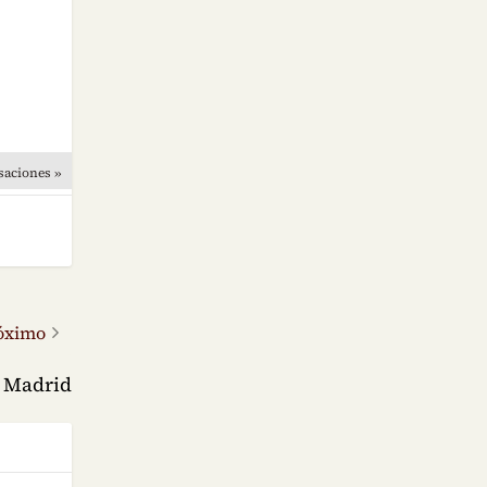
saciones »
óximo
en Madrid