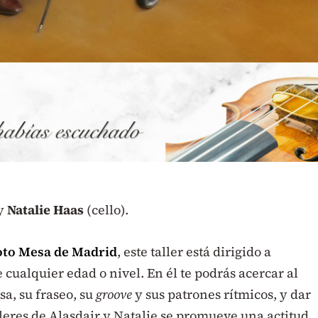
 y
Natalie Haas
(cello).
oto Mesa de Madrid
, este taller está dirigido a
de cualquier edad o nivel. En él te podrás acercar al
sa, su fraseo, su
groove
y sus patrones rítmicos, y dar
alleres de Alasdair y Natalie se promueve una actitud