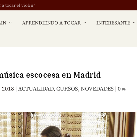
 tocar el violín?
LIN
APRENDIENDO A TOCAR
INTERESANTE
úsica escocesa en Madrid
, 2018
|
ACTUALIDAD
,
CURSOS
,
NOVEDADES
|
0