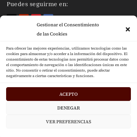
Puedes seguirme en:
Gestionar el Consentimiento
de las Cookies
Para ofrecer las mejores experiencias, utilizamos tecnologías como las
cookies para almacenar y/o acceder a la información del dispositivo. El
Páginas Legales
consentimiento de estas tecnologías nos permitirá procesar datos como
el comportamiento de navegación o las identificaciones únicas en este
sitio. No consentir o retirar el consentimiento, puede afectar
negativamente a ciertas características y funciones.
ACEPTO
Diseñado por
Jesús Fernández © 2024
|
DENEGAR
Desarrollado por
Mensaje
VER PREFERENCIAS