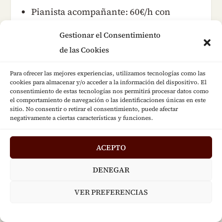
Pianista acompañante: 60€/h con
pianista
Gestionar el Consentimiento
de las Cookies
Para ofrecer las mejores experiencias, utilizamos tecnologías como las
cookies para almacenar y/o acceder a la información del dispositivo. El
consentimiento de estas tecnologías nos permitirá procesar datos como
el comportamiento de navegación o las identificaciones únicas en este
sitio. No consentir o retirar el consentimiento, puede afectar
negativamente a ciertas características y funciones.
ACEPTO
Natalia Tchitch
Viola
DENEGAR
Violista de origen ruso, recibió su
VER PREFERENCIAS
formación musical durante quince años
en Moscú: en la Escuela Superior de